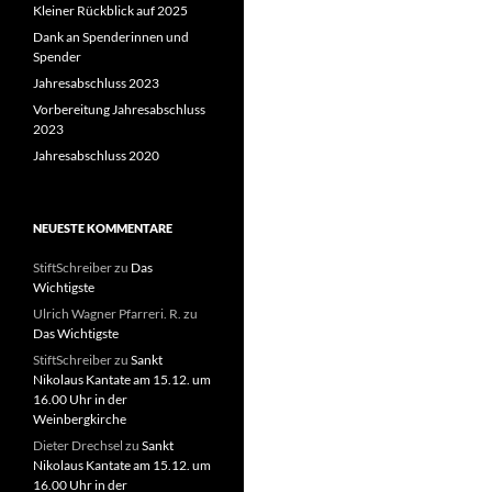
Kleiner Rückblick auf 2025
Dank an Spenderinnen und
Spender
Jahresabschluss 2023
Vorbereitung Jahresabschluss
2023
Jahresabschluss 2020
NEUESTE KOMMENTARE
StiftSchreiber
zu
Das
Wichtigste
Ulrich Wagner Pfarreri. R.
zu
Das Wichtigste
StiftSchreiber
zu
Sankt
Nikolaus Kantate am 15.12. um
16.00 Uhr in der
Weinbergkirche
Dieter Drechsel
zu
Sankt
Nikolaus Kantate am 15.12. um
16.00 Uhr in der