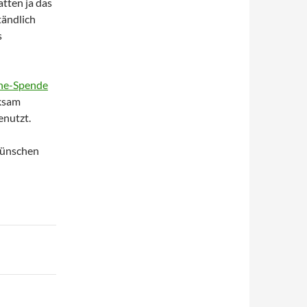
atten ja das
tändlich
s
ne-Spende
rksam
enutzt.
wünschen