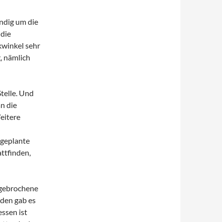
ndig um die
die
kwinkel sehr
, nämlich
Stelle. Und
an die
eitere
geplante
ttfinden,
ngebrochene
den gab es
ssen ist