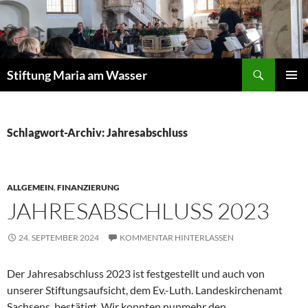
Zum
Inhalt
springen
Suchen
Stiftung Maria am Wasser
PRIMÄR
MENÜ
Schlagwort-Archiv: Jahresabschluss
ALLGEMEIN
,
FINANZIERUNG
JAHRESABSCHLUSS 2023
24. SEPTEMBER 2024
KOMMENTAR HINTERLASSEN
Der Jahresabschluss 2023 ist festgestellt und auch von
unserer Stiftungsaufsicht, dem Ev.-Luth. Landeskirchenamt
Sachsens, bestätigt. Wir konnten nunmehr den