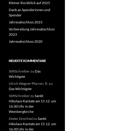
Kleiner Rückblick auf 2025
Dank an Spenderinnen und
Spender
Jahresabschluss 2023
Vorbereitung Jahresabschluss
2023
Jahresabschluss 2020
NEUESTE KOMMENTARE
StiftSchreiber
zu
Das
Wichtigste
Ulrich Wagner Pfarreri. R.
zu
Das Wichtigste
StiftSchreiber
zu
Sankt
Nikolaus Kantate am 15.12. um
16.00 Uhr in der
Weinbergkirche
Dieter Drechsel
zu
Sankt
Nikolaus Kantate am 15.12. um
16.00 Uhr in der