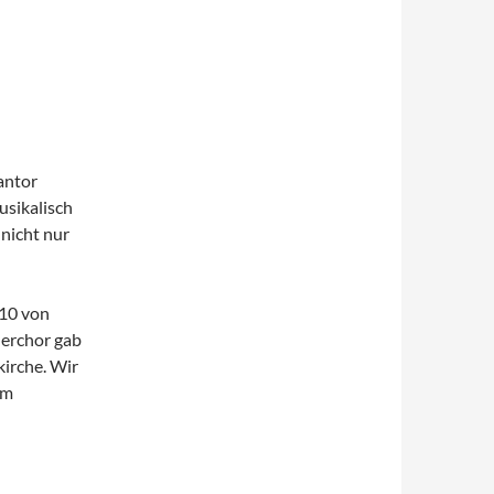
antor
usikalisch
nicht nur
010 von
nerchor gab
kirche. Wir
em